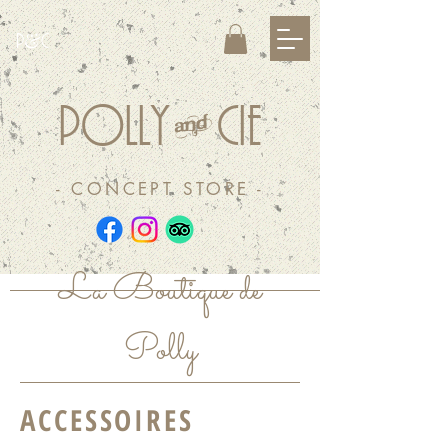
&
P
C
&
POLLY
CIE
- CONCEPT STORE -
La Boutique de
Polly
ACCESSOIRES