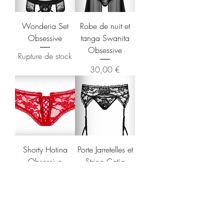
Wonderia Set
Robe de nuit et
Obsessive
tanga Swanita
Obsessive
Rupture de stock
Prix
30,00 €
Shorty Hotina
Porte Jarretelles et
Obsessive
String Catia
Obsessive
Prix
12,50 €
Prix
12,90 €