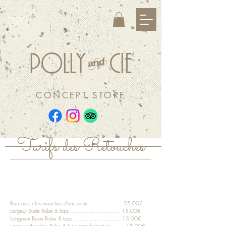
&
P
C
&
POLLY
CIE
- CONCEPT STORE -
Tarifs des Retouches
RETOUCHES
Ajustements
Raccourcir les manches d'une veste...................... 25
.00€
Largeur Buste Robe & tops ................................. 15.00€
Longueur Buste Robe & tops ............................... 15.00€
Largeur Hanches Robe & Jupe sans fermeture .........18.00€