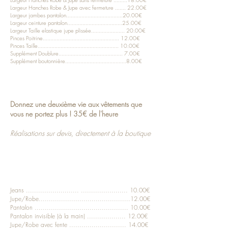
Largeur Hanches Robe & Jupe avec fermeture ....... 22.00€
Largeur jambes pantalon.....................................20.00€
Largeur ceinture pantalon....................................25.00€
Largeur Taille elastique jupe plissée...................... 20.00€
Pinces Poitrine.................................................. 12.00€
Pinces Taille..................................................... 10.00€
Supplément Doublure.......................................... 7.00€
Supplément boutonnière........................................8.00€
TRANSFORMATIONS
Donnez une deuxième vie aux vêtements que
vous ne portez plus ! 35€ de l'heure
Réalisations sur devis, directement à la boutique
RETOUCHES
Ourlets
Jeans .......................... ....................... 10.00€
Jupe/Robe.............................................12.00€
Pantalon .............................................. 10.00€
Pantalon invisible (à la main) ................... 12.00€
Jupe/Robe avec fente ............................ 14.00€