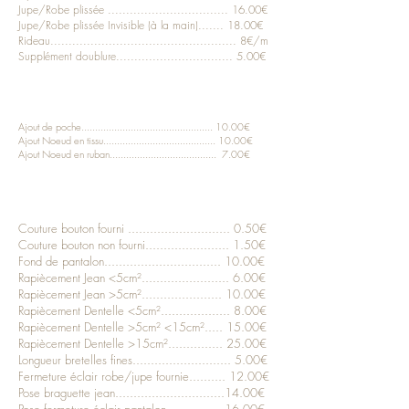
Jupe/Robe plissée ................................. 16.00€
Jupe/Robe plissée Invisible (à la main)....... 18.00€
Rideau................................................... 8€/m
Supplément doublure................................ 5.00€
CUSTOMISATIONS
Ajout de poche................................................ 10.00€
Ajout Noeud en tissu......................................... 10.00€
Ajout Noeud en ruban....................................... 7.00€
REPRISES
Couture bouton fourni ............................ 0.50€
Couture bouton non fourni....................... 1.50€
Fond de pantalon................................ 10.00€
Rapiècement Jean <5cm²........................ 6.00€
Rapiècement Jean >5cm²...................... 10.00€
Rapiècement Dentelle <5cm²................... 8.00€
Rapiècement Dentelle >5cm² <15cm²..... 15.00€
Rapiècement Dentelle >15cm²............... 25.00€
Longueur bretelles fines........................... 5.00€
Fermeture éclair robe/jupe fournie.......... 12.00€
Pose braguette jean..............................14.00€
Pose fermeture éclair pantalon................16.00€