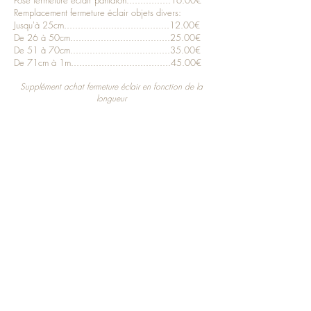
Remplacement fermeture éclair objets divers:
Jusqu'à 25cm......................................12.00€
De 26 à 50cm
..............................
......25
.00€
De 51 à 70cm
................................
....35
.00€
De 71cm à 1m
................................
....45
.00€
Supplément achat fermeture éclair en fonction de la
longueur
&
Polly
Cie
CONCEPT STORE
LOCALISATION &
HORAIRES
6 avenue du Ray
06100 Nice - France
Boutique/Salon de Thé:
Mardi au Jeudi
11.00 - 16.30