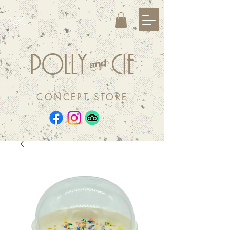
&
P
C
&
POLLY
CIE
- CONCEPT STORE -